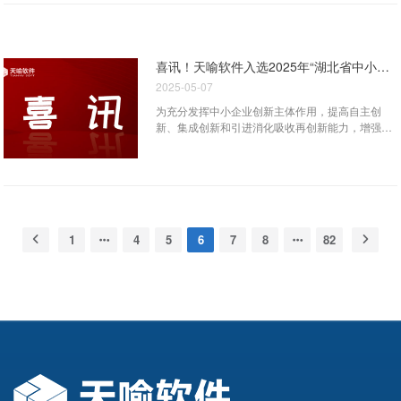
决方案 凭借过硬的产品质量和创新能力，公司产
出。在这个值得纪念的日子里，天喻软件举办了23
品远销欧美、日韩等20多个国家和地区，成为显示
周年庆典暨员工周年关怀“同心致远·向新而行”主题
电子行业的重要供应商。 行业痛点与数字化转型
活动。 活动伊始，公司总经理刘清华致辞。他指
需求 显示电子行业具有...
出，公司始终追求卓越品质，坚定不移地专注于为
喜讯！天喻软件入选2025年“湖北省中小企业技术中心”名单
客户提供高质量的产品与服务。无论是产品研发，
2025-05-07
还是项目交付，公司都力求做到精益求精，确保每
一个客户都能享受到最优质的服务。他强调，在竭
为充分发挥中小企业创新主体作用，提高自主创
诚服务客户的同时，员工才是企业发展的基石。正
新、集成创新和引进消化吸收再创新能力，增强创
是有了全体员工的辛勤付出和无私奉献，公司才能
新驱动发展的动力，湖北省经信厅组织开展了2025
在激烈的市场竞争中稳步前行，取得今天的成绩。
年湖北省中小企业技术中心认定工作。经过公开、
他由衷地感谢每一位员工为公司做出的贡献，并期
公正的评审认定，武汉天喻软件有限公司以卓越的
待在未来的日子里，大家继续并肩奋斗，实现更大
创新实力、专业的服务水平和行业领先优势成功入
的目标！ 在颁奖仪式中，总经理刘清华及各分管
选2025年“湖北省中小企业技术中心”名单。 湖北
副总，分别为在公司兢兢业业服务了5年、10年、
省中小企业技术中心认定，是为了进一步引导和支
15年、2...
1
4
5
6
7
8
82
持中小企业专精特新发展，支持有条件的企业成长
为专精特新“小巨人”企业。认定工作对企业的经营
状况、技术开发条件、技术创新能力、研发投入强
度、产学研协同、人才团队建设等方面进行了全面
评估。 天喻软件在认定中脱颖而出，成功入选，
充分体现了政府部门对公司技术创新能力、研发实
力以及未来发展潜力的高度认可。作为一家专注于
工业软件自主研发的高新技术企业，天喻软件始终
将技术创新视为发展核心，以技术成果转化带动企
业营收增长，聚焦产业链“卡脖子”问题，加大“一平
台、二协同、三工具”等关键技术的研发力度，依...