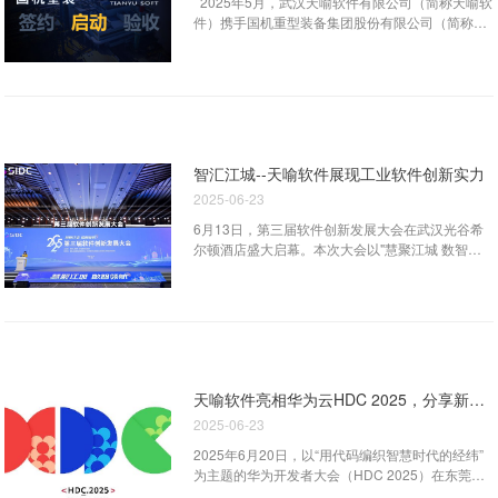
2025年5月，武汉天喻软件有限公司（简称天喻软
件）携手国机重型装备集团股份有限公司（简称国
机重装）于四川省德阳市启动了商业秘密保护系统
建设项目。 国机重装是中央直接管理的国有重要
骨干企业——中国机械工业集团有限公司的控股子
公司，是我国高端重型装备研制旗舰企业，是世界
重大技术装备领域少数具备极限制造能力的企业。
为了有效保护公司技术知识产权，加强对设计图
纸、工艺文件等电子技术文件的安全保护措施，
智汇江城--天喻软件展现工业软件创新实力
2018年7月，天喻软件与国机重装展开了数据安全
2025-06-23
保护项目的首次项目合作，通过在研发设计单位上
线部署天喻图文档加密系统，对员工日常工作中需
6月13日，第三届软件创新发展大会在武汉光谷希
要接触使用的设计图纸、工艺文件等重要敏感电子
尔顿酒店盛大启幕。本次大会以"慧聚江城 数智领
技术文件实施了有效的安全加密保护。 2025年
航"为主题，由武汉市人民政府、湖北省经济和信息
初，按照国务院国资委《中央企业商业秘密保护规
化厅主办，国家工业信息安全发展研究中心、武汉
定》《中央企业商业秘密安全保护技术指引》《中
市经济和信息化局、武汉东湖新技术开发区管理委
央企业商业秘密安全技术保护实施指南》等政策文
员会共同承办，设一个主论坛、六个专题论坛，以
件对中央企业商业秘密数据保护的相关要求，结合
及软件创新成果展示互动市集，吸引了1200余名行
国机集团总部对下属单位商密安全保护的管理指导
业领袖、专家学者参会。作为武汉本土工业软件领
意见，国机重装计划在统一升级已部署的...
军企业，天喻软件受邀参会。 大会针对工业软件
天喻软件亮相华为云HDC 2025，分享新一代数字化研发管理平台
资源汇聚、功能/性能验证、集成验证、国产化适配
2025-06-23
验证、应用适用性验证等需求，举行了《国产工业
软件中试验证系列标准规范》等标准框架编制的启
2025年6月20日，以“用代码编织智慧时代的经纬”
动仪式，刘清华总经理代表天喻软件参与发布，天
为主题的华为开发者大会（HDC 2025）在东莞松
喻软件将为国家工业软件中试验证平台运行提供标
山湖盛大开幕，吸引了全球开发者与行业领袖的广