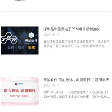
准规范保障。同时，刘清华总经理还入选了湖北省
泛关注。作为华为云在工业软件领域的深度合作伙
工业软件产业创新专家名单。 在"打造世界工业
伴，武汉天喻软件有限公司亮相这场科技盛宴，公
软件之都：武汉的机遇与挑战"圆桌讨论环节，刘清
司总经理刘清华博士在泊松软件主办、华为云协办
华总经理与企业家们一道为加快打造新质生产力、
的“聚力生态合作，共赢高端智能制造新未来”分论
推动产业高质量发展建言献策。刘清华表示，国际
坛发表了“基于iDME的数字化研发管理”的主题演
环境风云变幻为国产工业软件的发展带来了...
讲。 泊松软件CEO曹一鸣博士开场致辞，宣告泊
深圳晶华显示电子PLM项目顺利验收
松将系统性赋能SI伙伴。曹博士表示，泊松软件将
2025-06-13
为SI伙伴开放技术共享、问题解决渠道、人才发掘
培养等全方位支持，特别强调将践行清晰透明的
在全球制造业数字化转型加速的背景下，深圳晶华
SLA承诺，包含固定保障与弹性激励。他对生态伙
显示电子股份有限公司（以下简称“晶华显示电
伴支持的全景视图的思考与承诺获得了热烈反响。
子”）作为显示电子领域的领先企业，率先在行业内
天喻软件总经理刘清华博士“基于iDME的数字化
引入天喻PLM系统，全面推动研发管理数字化升
研发管理”的主题演讲，带来了基于华为云iDME全
级。经过高效实施，晶华显示电子PLM项目于近日
新打造的天喻新一代IntePLM产品全生命周期管理
顺利通过验收，不仅显著提升了企业运营效率，更
系统。该系统已并在某国际知名高科电子企业全面
为显示电子行业提供了可复制的数字化转型路径。
切换并顺利通过验证，...
图1 验收会议现场 企业实力与产品优势 晶华显示
电子成立于1987年，专注于液晶显示模组、智能显
天喻软件“同心致远，向新而行”主题周年庆
示控制器的研发与制造，拥有20000平方米现代化
2025-05-15
生产基地和200余项技术专利。公司主打产品包
括： 高精度液晶显示模组（LCM）：广泛应用于
2025年5月14日，天喻软件迎来了“23周岁”生日！
智能家居、工业控制等领域 触控一体化解决方案：
23年光阴，承载了太多奋斗的故事。我们一路披荆
支持多点触控，响应速度＜5ms 智能显示控制器：
斩棘，不仅经历了从创业到成长的艰难险阻，更赢
支持4K超高清显示，功耗降低30% 定制化
得了越来越多客户的认可与信赖。每一步成长的背
OEM/ODM服务：为全球50+知名品牌提供专业解
后，都凝聚着全体员工默默无闻的努力与辛勤的付