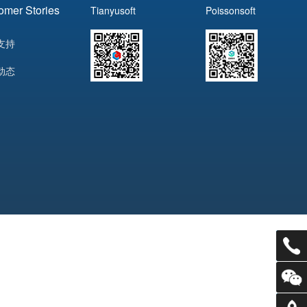
omer Stories
Tianyusoft
Poissonsoft
支持
动态
电话：