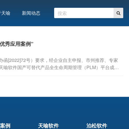
于天喻
新闻动态
大优秀应用案例”
[2022]72号）要求，经企业自主申报、市州推荐、专家
天喻软件国产可替代产品全生命周期管理（PLM）平台成功
案例
天喻软件
泊松软件