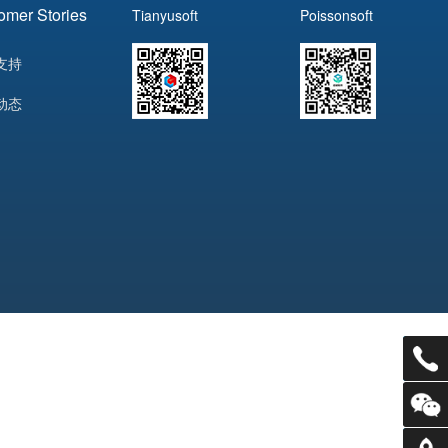
omer Stories
Tianyusoft
Poissonsoft
支持
动态
电话：