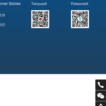
omer Stories
Tianyusoft
Poissonsoft
支持
动态
电话：