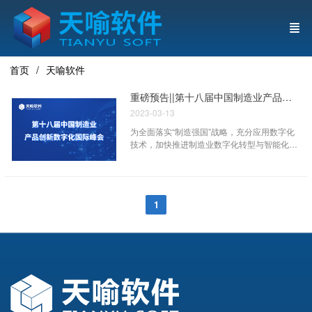
首页
天喻软件
重磅预告||第十八届中国制造业产品创新数字化国际峰会强势来袭！
2023-03-13
为全面落实“制造强国”战略，充分应用数字化
技术，加快推进制造业数字化转型与智能化改
造，加强智能制造产业发展合作与国际技术交
流，以“数字化、智能化、绿色化的产品创新路
径”为主题，围绕支撑制造业产品与服务创新升
级的数字化技术应用的“第十八届中国制造业产
1
品创新数字化国际峰会”即将于2023年3月14
日在广东省深圳市举办。 作为受邀企业，天
喻软件秉持将数字化相关技术更深入融合到企
业的产品、业务、管理和决策支持体系中，为
企业转型发展提供更可靠的管理平台和技术保
障的理念参加本次峰会，副总经理宋京将在3
月14日下午就数字化设计与制造做
《IntePLM：数字化研发管理支撑平台》的主
题演讲，衷心期待届时与各位同仁进行互动交