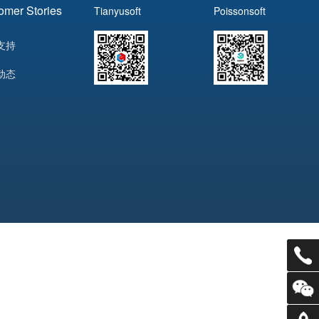
omer Stories
Tianyusoft
Poissonsoft
支持
动态
电话：