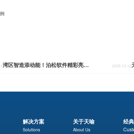
案例
湾区智造添动能！泊松软件精彩亮相首届AIE博览会
31
2025-12-12
解决方案
关于天喻
经典
Cust
Solutions
About Us