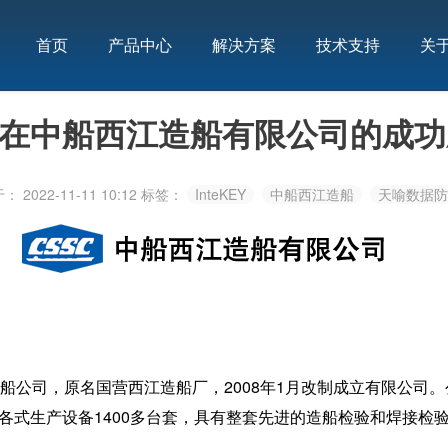
首页
产品中心
解决方案
技术支持
关
KEY在中船西江造船有限公司的成
 2022-11-11 10:12
标签：
InteKEY
中船西江造船
天喻数据防
公司，原名国营西江造船厂，2008年1月改制成立有限公司。
的各式生产设备1400多台套，具有整套先进的造船检验和焊接检
。