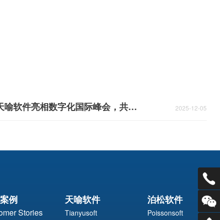
天喻软件亮相数字化国际峰会，共创中国“智”造时代产品创新变革之道！
2025-12-05
电话：
案例
天喻软件
泊松软件
omer Stories
Tianyusoft
Poissonsoft