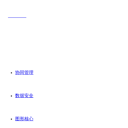
泊松软件
Poissonsoft
电话：400-886-8796
传真：027-81338797
邮箱：market@hustcad.com
协同管理
数据安全
图形核心