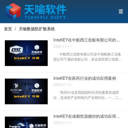
首页
天喻数据防扩散系统
InteKEY在中船西江造船有限公司的成功应用案例
2022-11-11
中船西江造船有限公司是中国船舶工业集
团公司下属的造船公司，原名国营西江造船
厂，2008年1月改制成立有限公司。公司地处
广西最大的工业城市——柳州市。中船西江造
船有限公司始建于1965年，拥有固定资产1.6
InteKEY在医药行业的成功应用案例
亿元，有配套齐全的各式生产设备1400多台
2022-11-11
套，具有整套先进的造船检验和焊接检验设
备。建厂四十年来，公司共建造了各类船舶
“医药行业是我国国民经济的重要组成部
700多艘，30余艘船舶出口七个国家，产品质
分，是传统产业和现代产业相结合，一、二、
量及售后服务得到用户好评。
三产业为一体的产业。其主要门类包括：化学
原料药及制剂、中药材、中药饮片、中成药、
抗生素、生物制品、生化药品、放射性药品、
InteKEY在成都世源频控的成功应用案例
医疗器械、卫生材料、医药机械、药用包装材
2022-11-11
料及医药商业。”