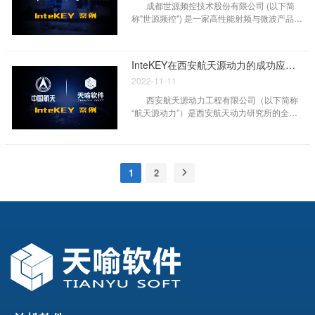
成都世源频控技术股份有限公司 (以下简
称"世源频控") 是一家高性能射频与微波产品的
整体解决方案提供商。公司专注于低相位噪
声、超高稳定度、低功耗及高可靠射频与微波
产品的设计、制造、销售以及相关技术服务。
InteKEY在西安航天源动力的成功应用案例
目前公司主要产品技术指标及性能处于世界领
2022-11-11
先水平。
西安航天源动力工程有限公司（以下简称
“航天源动力”）是西安航天动力研究所的全资
子公司，年经营规模达十亿，与中石油、中石
化、神华、兖矿集团等国内众多大型企业拥有
战略合作关系，同时公司是SHELL 煤气化关
键设备国际供应商。
1
2