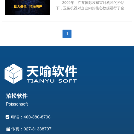
能控制组件等产品，产品广泛配套服务于航
2009年，在某国际权威审计机构的协助
天、航空、兵器、船舶、电子及工业自动控制
下，玉柴机器对企业内的核心数据进行了全面
等领域，为我国的航天和国防事业发展做出了
审核，对应用数据进行了“机密、秘密、公开”
重要贡献。
等涉密等级的划分。2010年初，玉柴机器开始
展开对市场上各种加密系统的深入调研，特别
是将发动机行业复杂软件环境的适用程度、各
1
种业务管理系统的涉密应用集成程度、厂商的
研发和可持续发展能力视为考察重点。2011
年，玉柴机器“数据防扩散工具项目”的招标和
采购工作正式展开。凭借深厚的行业积淀、扎
实的产品质量、专业的服务体系，天喻软件数
据防扩散系统InteKEY在众多软件供应商中脱
颖而出。同年7月，玉柴数据防扩散工具项目
小组成立，玉柴数据防扩散工具项目正式展开
实施。
泊松软件
Poissonsoft
电话：400-886-8796
传真：027-81338797