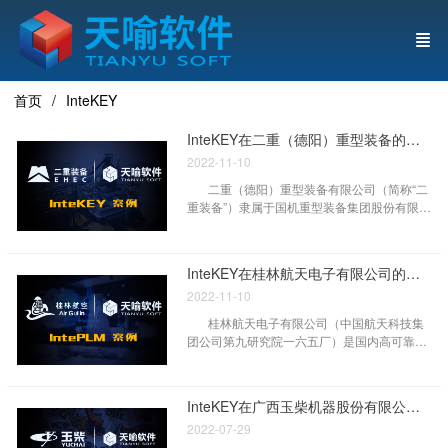
首页
InteKEY
InteKEY在二重（德阳）重型装备的成功应用案例
2022-11-10
二重（德阳）重型装备有限公司（简称“二
重装备”）隶属于国机重型装备集团股份有限公
司，是国家重大技术装备制造基地。60余年
来，二重装备先后为国内外市场提供了近三百
万吨的重大技术装备，在国民经济和国防建设
InteKEY在桂林航天电子有限公司的成功应用案例
中发挥着战略性、基础性重要作用。二重装备
2022-11-10
是世界重大技术装备领域少数具备极限制造能
力的企业，是中国唯一能够提供“三峡级”70万
桂林航天电子有限公司（中国航天科技集
千瓦水电机组全套铸锻件和批量生产百万千瓦
团公司第九研究院一六五厂）是国内高可靠机
级超超临界火电机组关键成套铸锻件的顶尖供
电元件（组件）开发制造核心企业，座落在山
应商。
水甲天下的中国桂林，是一家有五十多年发展
历史的航天企业，主要生产经营继电器（电磁
InteKEY在广西玉柴机器股份有限公司的应用案例
继电器、固体继电器、延时继电器、特种继电
2022-07-29
器、微波继电器）、电连接器、特种开关、功