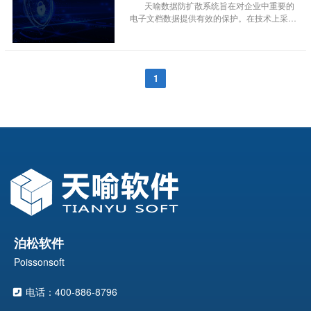
几何、拓扑等信息，以三维标注、干涉检查、
天喻数据防扩散系统旨在对企业中重要的
动画、可视化等实时的“所见即所得”的方式，
电子文档数据提供有效的保护。在技术上采用
来实现装配、焊接、加工等工艺的三维设计规
先进的加密算法对指定的数据进行加密，密钥
划和仿真，大幅提升企业工艺制作效率，及时
及核心算法存放于硬件智能卡内，不可跟踪及
发现设计缺陷，缩短产品上市时间。该解决方
复制。加密后的文件在企业内部可正常使用，
案基于成熟度较高的国产三维引擎、结合复杂
当文件脱离企业环境后，由于不能获得服务器
产品研制实际需求进行深度研发，突破了模型
1
上的文件密钥，应用程序将无法打开加密数
轻量化转换、知识库构建、EBOM向PBOM转
据，从而有效的实现对加密数据的保护。
换、PLM系统集成等关键技术瓶颈，可满足复
杂机电产品复杂工艺设计与仿真的要求。该解
决方案具有完全自主知识产权，是自主可控的
高性能国产三维工艺设计APP，是同类产品的
进口替代解决方案。
泊松软件
Poissonsoft
电话：400-886-8796