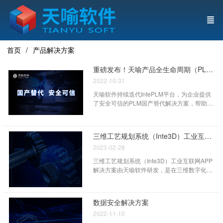
首页
产品解决方案
重磅发布！天喻产品全生命周期（PLM）安全可信解决方案
2022-10-31
天喻软件持续迭代IntePLM平台，为企业提供
了安全可信的PLM国产替代解决方案，帮助企
业消除“卡脖子”隐患，覆盖从需求分析、概念
设计、产品设计、工艺规划、生产制造、售后
服务等价值链环境的业务过程及数据管理，进
三维工艺规划系统（Inte3D）工业互联网APP应用解决方案
一步帮助企业实现产品创新、流程优化和知识
2023-02-28
共享，更好地面对机遇和挑战，不断提升企业
竞争力。
三维工艺规划系统（Inte3D）工业互联网APP
解决方案由天喻软件研发，是在三维数字化实
体模型的基础上，借助于虚拟仿真技术等人机
交互手段来规划与仿真产品的工艺过程，输出
结果用于指导现场生产，是未来数字化工厂发
数据安全解决方案
展的必然要求。该解决方案基于三维轻量化模
2022-11-10
型，在三维环境下可直接利用模型中的属性、